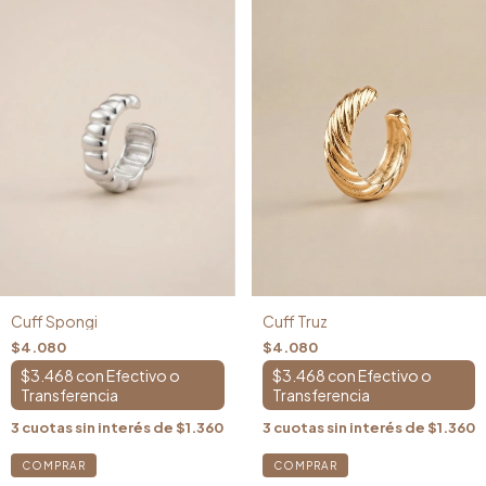
Cuff Spongi
Cuff Truz
$4.080
$4.080
$3.468
con
$3.468
con
3
cuotas sin interés de
$1.360
3
cuotas sin interés de
$1.360