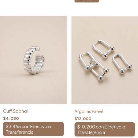
Cuff Spongi
Argollas Bravé
$4.080
$12.000
$3.468
con
$10.200
con