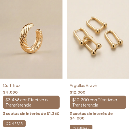
Argollas Bravé
Cuff Truz
$12.000
$4.080
$10.200
con
$3.468
con
3
cuotas sin interés de
3
cuotas sin interés de
$1.360
$4.000